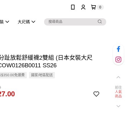
0
泳裝
大尺碼
en 分趾放鬆舒緩襪2雙組 (日本女裝大尺
COW0126B0011 SS26
$350.00免運費
國家/地區配送
0
前往
7.00
人氣
商品