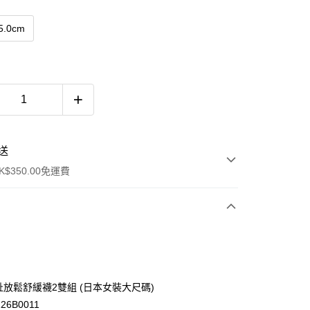
5.0cm
送
$350.00免運費
 分趾放鬆舒緩襪2雙組 (日本女裝大尺碼)
26B0011