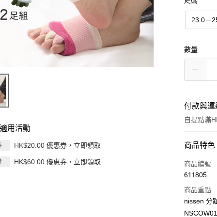
尺碼
23.0－2
數量
付款與運
自提點滿HK
適用活動
付款方式
商品特色
HK$20.00 優惠券，立即領取
券
HK$60.00 優惠券，立即領取
券
信用卡
商品編號
611805
Apple Pay
商品重點
AlipayHK
nissen
NSCOW01
PayMe