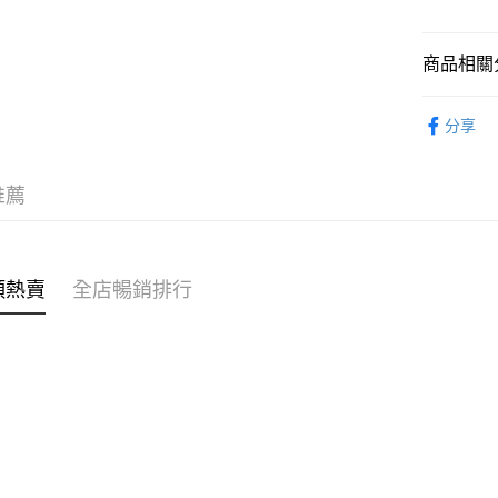
WeChat P
商品相關分
手袋配飾
送貨方式
分享
⭐SS26 
付款後順
每筆HK$4
推薦
付款後順
每筆HK$4
類熱賣
全店暢銷排行
付款後順
每筆HK$4
付款後其
每筆HK$4
順豐速遞 /
每筆HK$4