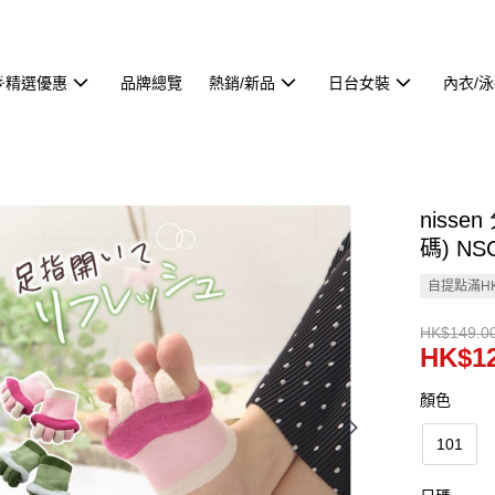
🌟精選優惠
品牌總覽
熱銷/新品
日台女裝
內衣/
niss
碼) NS
自提點滿HK
HK$149.0
HK$12
顏色
101