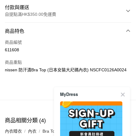
付款與運送
自提點滿HK$350.00免運費
付款方式
商品特色
信用卡
商品編號
Apple Pay
611608
AlipayHK
商品重點
PayMe
nissen 防汗漬Bra Top (日本女裝大尺碼內衣) NSCFC0126A0024
WeChat Pay
商品推薦
MyDress
送貨方式
付款後順豐自助櫃
每筆HK$40.00，滿HK$350.00或以上免運費
商品相關分類 (4)
查看全部
付款後順豐站及營業點
內衣睡衣
內衣
Bra Top
每筆HK$40.00，滿HK$350.00或以上免運費