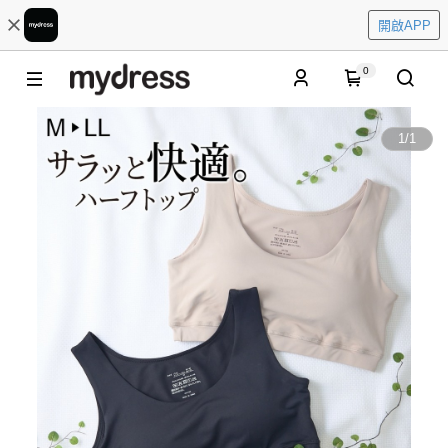
開啟APP
0
1
/
1