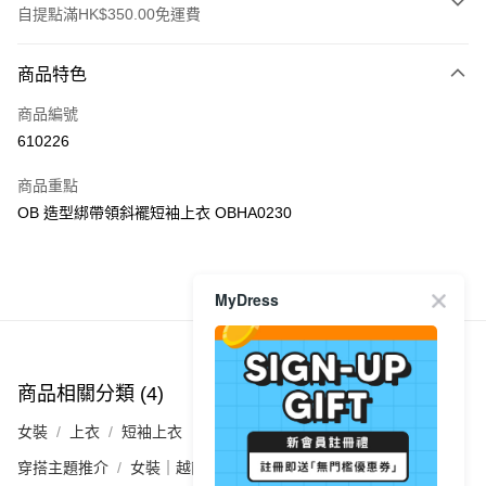
自提點滿HK$350.00免運費
付款方式
商品特色
信用卡
商品編號
Apple Pay
610226
AlipayHK
商品重點
PayMe
OB 造型綁帶領斜襬短袖上衣 OBHA0230
WeChat Pay
商品推薦
MyDress
送貨方式
付款後順豐自助櫃
每筆HK$40.00，滿HK$350.00或以上免運費
商品相關分類 (4)
查看全部
付款後順豐站及營業點
女裝
上衣
短袖上衣
每筆HK$40.00，滿HK$350.00或以上免運費
穿搭主題推介
女裝｜越簡單越型 都會系穿搭
付款後順豐合作便利店