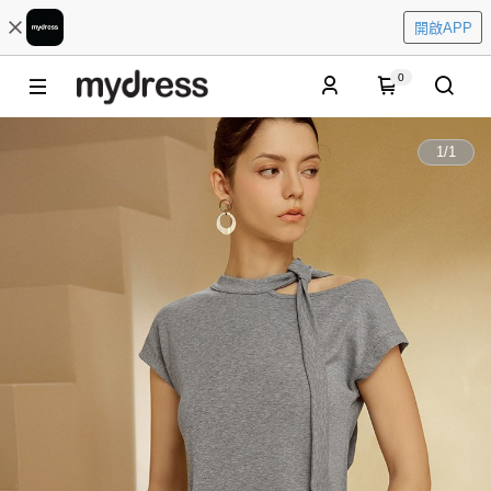
開啟APP
0
1
/
1