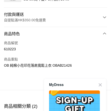
付款與運送
自提點滿HK$350.00免運費
付款方式
商品特色
信用卡
商品編號
Apple Pay
610223
AlipayHK
商品重點
PayMe
OB 純棉小花印花落肩寬鬆上衣 OBAB21426
WeChat Pay
MyDress
商品推薦
送貨方式
付款後順豐自助櫃
每筆HK$40.00，滿HK$350.00或以上免運費
商品相關分類 (2)
付款後順豐站及營業點