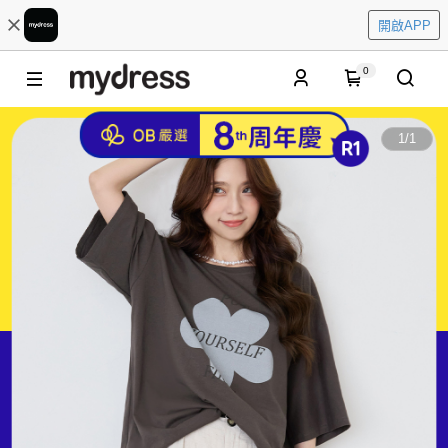
開啟APP
0
1
/
1