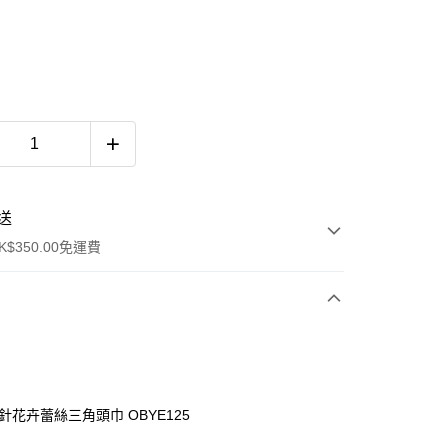
送
$350.00免運費
針花卉蕾絲三角頭巾 OBYE125