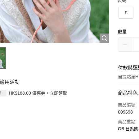
尺碼
F
數量
付款與運
自提點滿HK
適用活動
付款方式
商品特色
HK$188.00 優惠券，立即領取
券
信用卡
商品編號
609698
Apple Pay
商品重點
AlipayHK
OB 日系鉤
PayMe