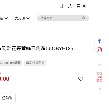
0
泳裝
大尺碼
系鉤針花卉蕾絲三角頭巾 OBYE125
$350.00免運費
國家/地區配送
0
前往
.00
人氣
商品
奶油米