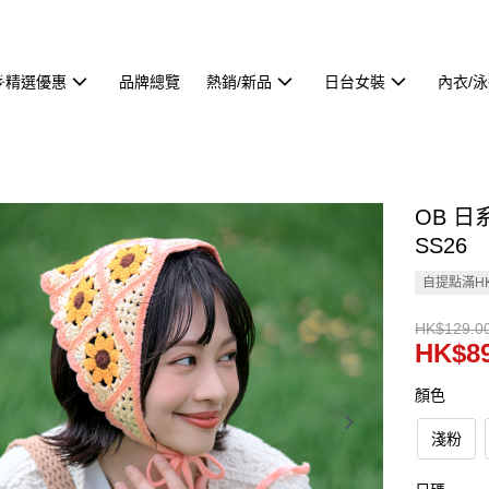
🌟精選優惠
品牌總覽
熱銷/新品
日台女裝
內衣/
OB 日
SS26
自提點滿HK
HK$129.0
HK$89
顏色
淺粉