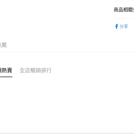
商品相關分
WeChat P
手袋配飾
分享
送貨方式
手袋配飾
付款後順
穿搭主題
推薦
每筆HK$4
🌶️全網熱辣
付款後順
穿搭主題
每筆HK$4
類熱賣
全店暢銷排行
付款後順
每筆HK$4
付款後其
每筆HK$4
順豐速遞 /
每筆HK$4