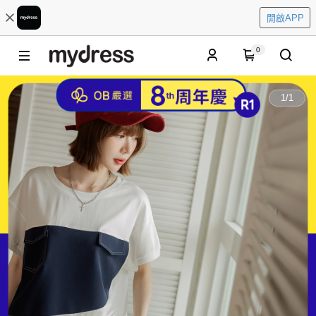
開啟APP
0
1
/
1