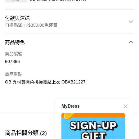
付款與運送
自提點滿HK$350.00免運費
付款方式
商品特色
信用卡
商品編號
Apple Pay
607366
AlipayHK
商品重點
PayMe
OB 異材質撞色拼接寬鬆上衣 OBAB21227
WeChat Pay
MyDress
商品推薦
送貨方式
付款後順豐自助櫃
每筆HK$40.00，滿HK$350.00或以上免運費
商品相關分類 (2)
付款後順豐站及營業點