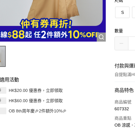
尺碼
S
數量
付款與運
自提點滿HK
適用活動
付款方式
商品特色
HK$20.00 優惠券，立即領取
券
HK$60.00 優惠券，立即領取
券
信用卡
商品編號
607332
OB 8th周年慶🎉2件額外10%🎉
Apple Pay
商品重點
AlipayHK
OB 涼感
PayMe