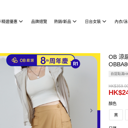
🌟精選優惠
品牌總覽
熱銷/新品
日台女裝
內衣/
OB 
OBBA8
自提點滿HK
HK$359.0
HK$24
顏色
黑