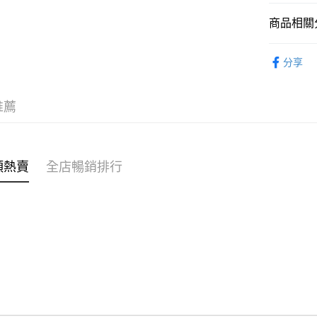
商品相關分
WeChat P
女裝
褲
分享
送貨方式
OB❄️涼感
付款後順
穿搭主題
推薦
每筆HK$4
🌶️全網熱辣
付款後順
每筆HK$4
類熱賣
全店暢銷排行
付款後順
每筆HK$4
付款後其
每筆HK$4
順豐速遞 /
每筆HK$4