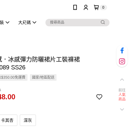
0
泳裝
大尺碼
涼感．冰感彈力防曬裙片工裝褲裙
089 SS26
$350.00免運費
國家/地區配送
0
前往
8.00
人氣
商品
卡其杏
深灰