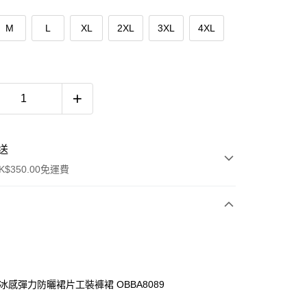
M
L
XL
2XL
3XL
4XL
送
$350.00免運費
．冰感彈力防曬裙片工裝褲裙 OBBA8089