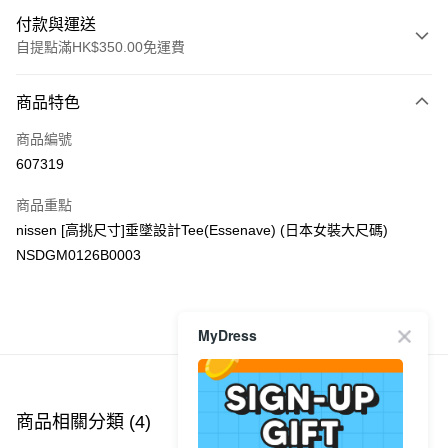
付款與運送
自提點滿HK$350.00免運費
付款方式
商品特色
信用卡
商品編號
Apple Pay
607319
AlipayHK
商品重點
PayMe
nissen [高挑尺寸]垂墜設計Tee(Essenave) (日本女裝大尺碼)
NSDGM0126B0003
WeChat Pay
送貨方式
商品推薦
MyDress
付款後順豐自助櫃
每筆HK$40.00，滿HK$350.00或以上免運費
付款後順豐站及營業點
商品相關分類 (4)
查看全部
每筆HK$40.00，滿HK$350.00或以上免運費