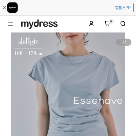
開啟APP
0
1
/
1