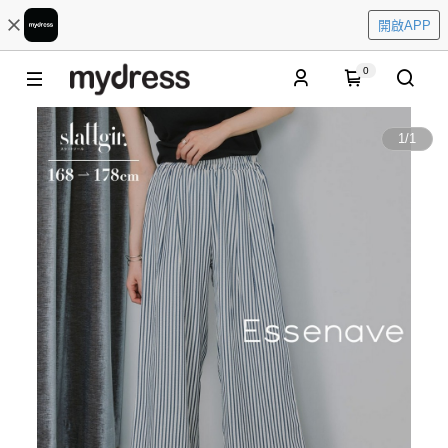
開啟APP
0
1
/
1