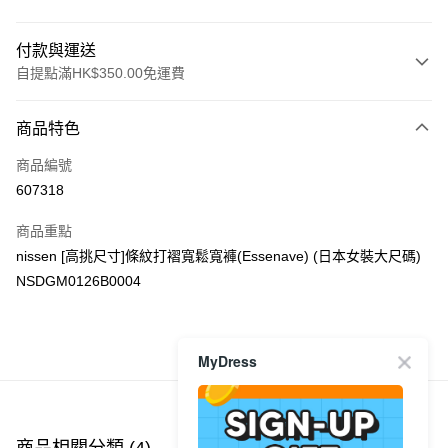
付款與運送
自提點滿HK$350.00免運費
付款方式
商品特色
信用卡
商品編號
Apple Pay
607318
AlipayHK
商品重點
PayMe
nissen [高挑尺寸]條紋打褶寬鬆寬褲(Essenave) (日本女裝大尺碼)
NSDGM0126B0004
WeChat Pay
送貨方式
商品推薦
MyDress
付款後順豐自助櫃
每筆HK$40.00，滿HK$350.00或以上免運費
付款後順豐站及營業點
商品相關分類 (4)
查看全部