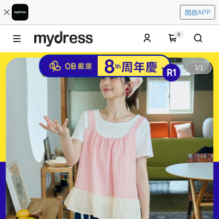
開啟APP
0
1
/
1