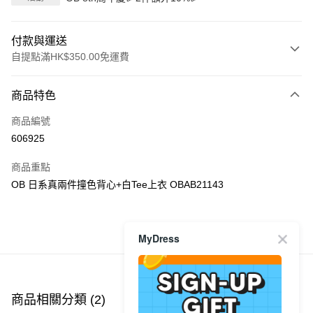
付款與運送
自提點滿HK$350.00免運費
付款方式
商品特色
信用卡
商品編號
Apple Pay
606925
AlipayHK
商品重點
PayMe
OB 日系真兩件撞色背心+白Tee上衣 OBAB21143
WeChat Pay
MyDress
商品推薦
送貨方式
付款後順豐自助櫃
每筆HK$40.00，滿HK$350.00或以上免運費
商品相關分類 (2)
付款後順豐站及營業點