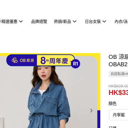
🌟精選優惠
品牌總覽
熱銷/新品
日台女裝
內衣/
OB 
OBAB2
自提點滿HK
HK$509.0
HK$33
顏色
丹寧藍