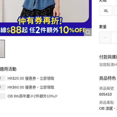
尺碼
XL
數量
付款與運
自提點滿HK
適用活動
付款方式
商品特色
HK$20.00 優惠券，立即領取
券
HK$60.00 優惠券，立即領取
券
信用卡
商品編號
605410
OB 8th周年慶🎉2件額外10%🎉
Apple Pay
商品重點
AlipayHK
OB 涼感．
PayMe