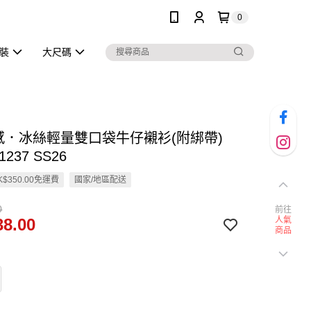
0
泳裝
大尺碼
涼感．冰絲輕量雙口袋牛仔襯衫(附綁帶)
1237 SS26
$350.00免運費
國家/地區配送
0
前往
8.00
人氣
商品