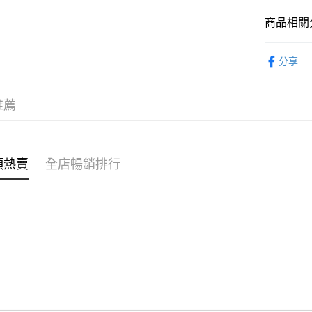
商品相關分
WeChat P
女裝
上
分享
送貨方式
OB❄️涼感
付款後順
女裝
上
推薦
每筆HK$4
女裝
外
付款後順
穿搭主題
每筆HK$4
類熱賣
全店暢銷排行
穿搭主題
付款後順
OB 8th
每筆HK$4
⭐雲朵女孩
付款後其
⭐雲朵女孩
每筆HK$4
⭐雲朵女孩
順豐速遞 /
每筆HK$4