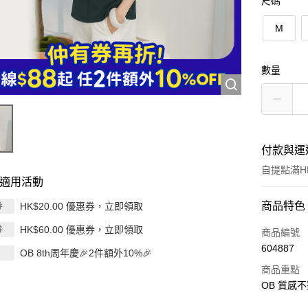
尺碼
M
數量
付款與運
自提點滿HK
適用活動
付款方式
商品特色
HK$20.00 優惠券，立即領取
券
HK$60.00 優惠券，立即領取
券
信用卡
商品編號
604887
OB 8th周年慶🎉2件額外10%🎉
Apple Pay
商品重點
AlipayHK
OB 質感不
PayMe