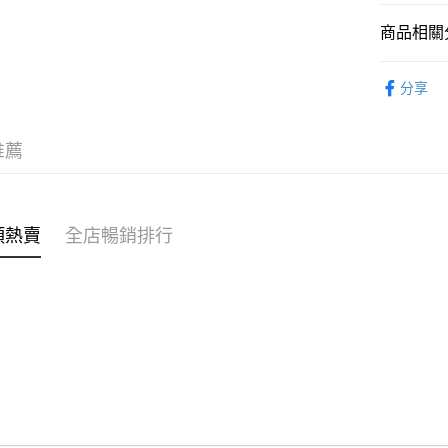
商品相關分
WeChat P
女裝
上
分享
送貨方式
穿搭主題
付款後順
穿搭主題
推薦
每筆HK$4
OB 8th
付款後順
每筆HK$4
類熱賣
全店暢銷排行
付款後順
每筆HK$4
付款後其
每筆HK$4
順豐速遞 /
每筆HK$4