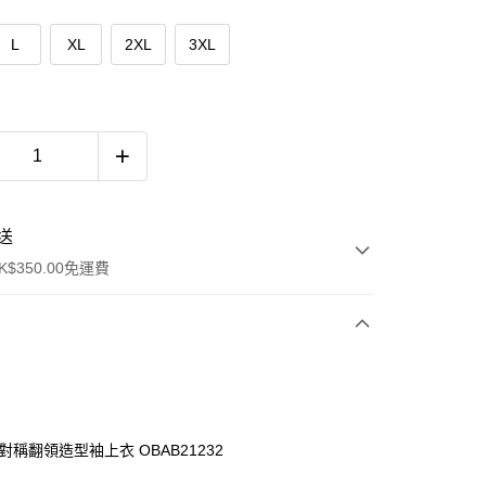
L
XL
2XL
3XL
送
$350.00免運費
對稱翻領造型袖上衣 OBAB21232