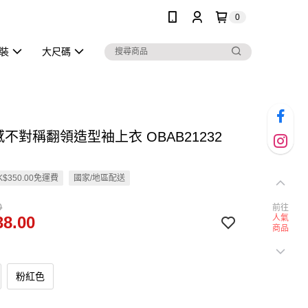
0
泳裝
大尺碼
感不對稱翻領造型袖上衣 OBAB21232
$350.00免運費
國家/地區配送
0
前往
8.00
人氣
商品
粉紅色