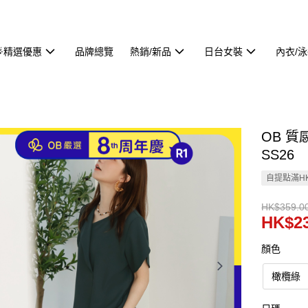
🌟精選優惠
品牌總覽
熱銷/新品
日台女裝
內衣/
OB 質
SS26
自提點滿HK
HK$359.0
HK$23
顏色
橄欖綠