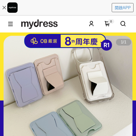
開啟APP
0
1
/
1