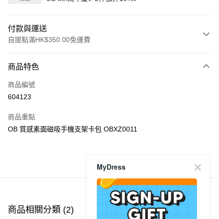
付款與運送
自提點滿HK$350.00免運費
付款方式
商品特色
信用卡
商品編號
Apple Pay
604123
AlipayHK
商品重點
PayMe
OB 質感素面磁吸手機支架卡包 OBXZ0011
WeChat Pay
MyDress
商品推薦
送貨方式
付款後順豐自助櫃
每筆HK$40.00，滿HK$350.00或以上免運費
商品相關分類 (2)
付款後順豐站及營業點