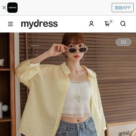
開啟APP
0
1
/
1