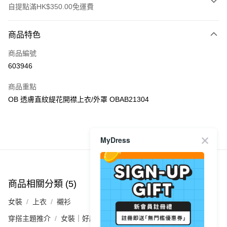
自提點滿HK$350.00免運費
付款方式
商品特色
信用卡
商品編號
Apple Pay
603946
AlipayHK
商品重點
PayMe
OB 透膚直紋緹花開襟上衣/外罩 OBAB21304
WeChat Pay
商品推薦
MyDress
送貨方式
付款後順豐自助櫃
每筆HK$40.00，滿HK$350.00或以上免運費
商品相關分類 (5)
查看全部
付款後順豐站及營業點
女裝
上衣
襯衫
每筆HK$40.00，滿HK$350.00或以上免運費
穿搭主題推介
女裝｜好感穿搭 氣質裙裝💕
付款後順豐合作便利店