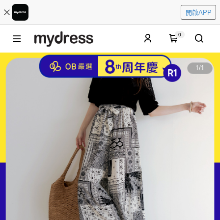
開啟APP
0
1
/
1