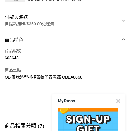
付款與運送
自提點滿HK$350.00免運費
付款方式
商品特色
信用卡
商品編號
Apple Pay
603643
AlipayHK
商品重點
PayMe
OB 圖騰造型拼接蕾絲開衩寬褲 OBBA8068
WeChat Pay
商品推薦
MyDress
送貨方式
付款後順豐自助櫃
每筆HK$40.00，滿HK$350.00或以上免運費
商品相關分類 (7)
查看全部
付款後順豐站及營業點