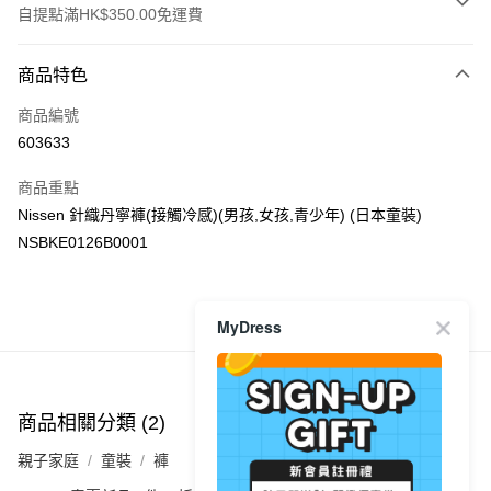
自提點滿HK$350.00免運費
付款方式
商品特色
信用卡
商品編號
Apple Pay
603633
AlipayHK
商品重點
PayMe
Nissen 針織丹寧褲(接觸冷感)(男孩,女孩,青少年) (日本童裝)
NSBKE0126B0001
WeChat Pay
送貨方式
MyDress
商品推薦
付款後順豐自助櫃
每筆HK$40.00，滿HK$350.00或以上免運費
付款後順豐站及營業點
商品相關分類 (2)
每筆HK$40.00，滿HK$350.00或以上免運費
親子家庭
童裝
褲
付款後順豐合作便利店