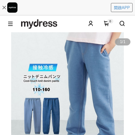
開啟APP
0
1
/
1