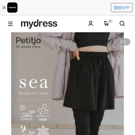
開啟APP
0
1
/
1