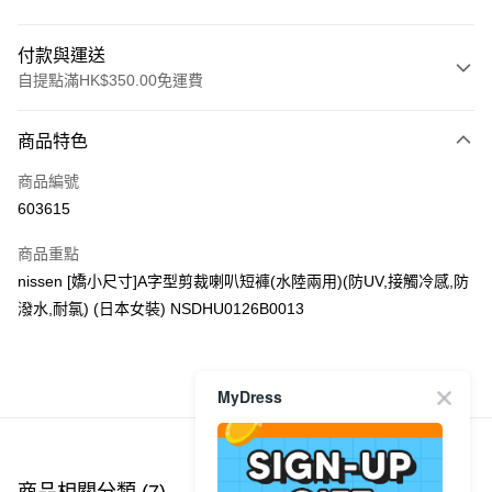
付款與運送
自提點滿HK$350.00免運費
付款方式
商品特色
信用卡
商品編號
Apple Pay
603615
AlipayHK
商品重點
PayMe
nissen [嬌小尺寸]A字型剪裁喇叭短褲(水陸兩用)(防UV,接觸冷感,防
潑水,耐氯) (日本女裝) NSDHU0126B0013
WeChat Pay
送貨方式
商品推薦
MyDress
付款後順豐自助櫃
每筆HK$40.00，滿HK$350.00或以上免運費
付款後順豐站及營業點
商品相關分類 (7)
查看全部