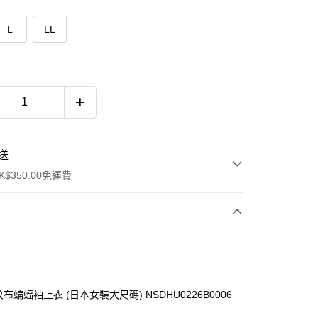
L
LL
送
$350.00免運費
 羅紋布蝙蝠袖上衣 (日本女裝大尺碼) NSDHU0226B0006