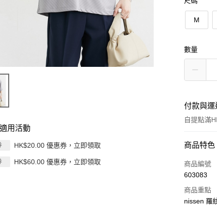
尺碼
M
數量
付款與運
自提點滿HK
適用活動
付款方式
商品特色
HK$20.00 優惠券，立即領取
券
HK$60.00 優惠券，立即領取
券
信用卡
商品編號
603083
Apple Pay
商品重點
AlipayHK
nissen
PayMe