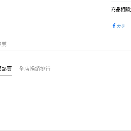
商品相關分
WeChat P
女裝
上
分享
送貨方式
穿搭主題
付款後順
⭐SS26 
推薦
每筆HK$4
付款後順
每筆HK$4
類熱賣
全店暢銷排行
付款後順
每筆HK$4
付款後其
每筆HK$4
順豐速遞 /
每筆HK$4