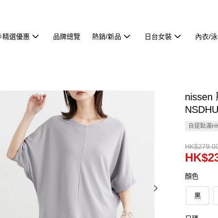
🌟精選優惠
品牌總覽
熱銷/新品
日台女裝
內衣/
niss
NSDHU
自提點滿HK
HK$279.0
HK$23
顏色
黑