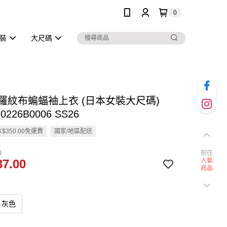
0
泳裝
大尺碼
en 羅紋布蝙蝠袖上衣 (日本女裝大尺碼)
0226B0006 SS26
$350.00免運費
國家/地區配送
0
前往
7.00
人氣
商品
灰色