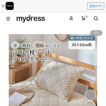
開啟APP
0
1
/
1