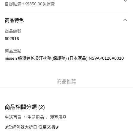
自提點滿HK$350.00免運費
付款方式
商品特色
信用卡
商品編號
Apple Pay
602916
AlipayHK
商品重點
PayMe
nissen 吸濕速乾吸汗枕墊(保護墊) (日本家品) NSVAP0126A0010
WeChat Pay
商品推薦
送貨方式
付款後順豐自助櫃
每筆HK$40.00，滿HK$350.00或以上免運費
商品相關分類 (2)
付款後順豐站及營業點
生活百貨
生活用品
寢室用品
每筆HK$40.00，滿HK$350.00或以上免運費
🌶️全網熱辣大折日 低至55折🌶️
付款後順豐合作便利店