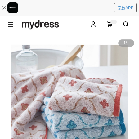
開啟APP
0
1
/
1