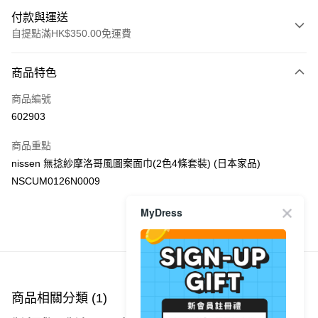
付款與運送
自提點滿HK$350.00免運費
付款方式
商品特色
信用卡
商品編號
Apple Pay
602903
AlipayHK
商品重點
PayMe
nissen 無捻紗摩洛哥風圖案面巾(2色4條套裝) (日本家品)
NSCUM0126N0009
WeChat Pay
MyDress
送貨方式
商品推薦
付款後順豐自助櫃
每筆HK$40.00，滿HK$350.00或以上免運費
付款後順豐站及營業點
商品相關分類 (1)
每筆HK$40.00，滿HK$350.00或以上免運費