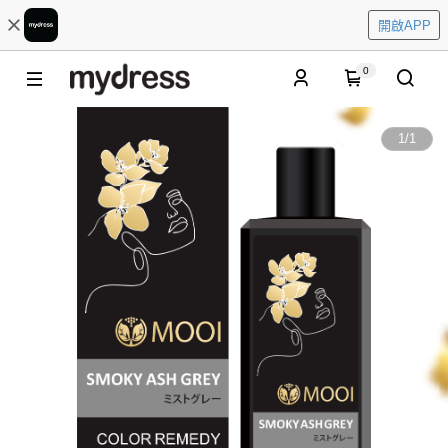
開啟APP
0
1
/
1