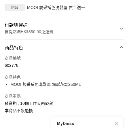
MOOI 靚采補色洗髮露-買二送一
贈品
付款與運送
自提點滿HK$350.00免運費
付款方式
商品特色
信用卡
商品編號
Apple Pay
602778
AlipayHK
商品特色
PayMe
MOOI 靚采補色洗髮露-霧感灰調250ML
WeChat Pay
商品重點
發貨期 : 10個工作天內發貨
送貨方式
本商品不設退換
付款後順豐自助櫃
MyDress
每筆HK$40.00，滿HK$350.00或以上免運費