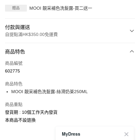
MOOI 靚采補色洗髮露-買二送一
贈品
付款與運送
自提點滿HK$350.00免運費
付款方式
商品特色
信用卡
商品編號
Apple Pay
602775
AlipayHK
商品特色
PayMe
MOOI 靚采補色洗髮露-絲滑奶茶250ML
WeChat Pay
商品重點
發貨期 : 10個工作天內發貨
送貨方式
本商品不設退換
付款後順豐自助櫃
MyDress
每筆HK$40.00，滿HK$350.00或以上免運費