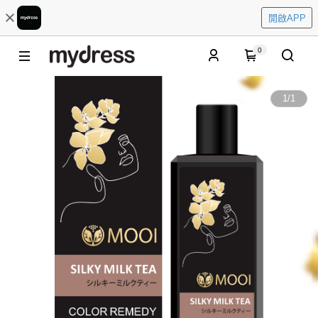
開啟APP
0
1
/
1