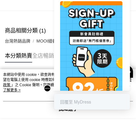
商品推薦
付款後順豐站及營業點
每筆HK$40.00，滿HK$350.00或以上免運費
付款後順豐合作便利店
商品相關分類 (1)
每筆HK$40.00，滿HK$350.00或以上免運費
台灣熱銷品牌
MOOI細養美學
付款後其他順豐合作點
每筆HK$40.00，滿HK$350.00或以上免運費
本分類熱賣
全店暢銷排行
順豐速遞 / 菜鳥
每筆HK$40.00，滿HK$350.00或以上免運費
本網站中使用 cookie，欲查詢有關本網站使用 cookie 方式之詳情，及若您不希
熱門標籤
望在電腦上使用 cookie 時應如何變更電腦的 cookie 設定，請參閱本網站「
私隱
政策
」之 Cookie 聲明。您繼續使用本網站即表示您同意本公司得按本網站使用
條款之 Cookie 聲明使用 cookie。
了解更多 >
熱銷排行
最新商品
人氣推薦
回覆至 MyDress
我知道了
歡迎嚟到MyDress ♥️
迎新優惠✨註冊成會員即送無門檻