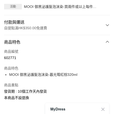
MOOI 御黑泌護髮泡沫染-買兩件或以上每件
活動
HK$228.00
付款與運送
自提點滿HK$350.00免運費
付款方式
商品特色
信用卡
商品編號
Apple Pay
602771
AlipayHK
商品特色
PayMe
MOOI 御黑泌護髮泡沫染-暮光莓紅棕320ml
WeChat Pay
商品重點
發貨期 : 10個工作天內發貨
送貨方式
本商品不設退換
付款後順豐自助櫃
MyDress
每筆HK$40.00，滿HK$350.00或以上免運費