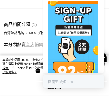
商品推薦
付款後順豐站及營業點
每筆HK$40.00，滿HK$350.00或以上免運費
付款後順豐合作便利店
商品相關分類 (1)
每筆HK$40.00，滿HK$350.00或以上免運費
台灣熱銷品牌
MOOI細養美學
付款後其他順豐合作點
每筆HK$40.00，滿HK$350.00或以上免運費
本分類熱賣
全店暢銷排行
順豐速遞 / 菜鳥
每筆HK$40.00，滿HK$350.00或以上免運費
本網站中使用 cookie，欲查詢有關本網站使用 cookie 方式之詳情，及若您不希
熱門標籤
望在電腦上使用 cookie 時應如何變更電腦的 cookie 設定，請參閱本網站「
私隱
政策
」之 Cookie 聲明。您繼續使用本網站即表示您同意本公司得按本網站使用
條款之 Cookie 聲明使用 cookie。
了解更多 >
熱銷排行
最新商品
人氣推薦
回覆至 MyDress
我知道了
歡迎嚟到MyDress ♥️
迎新優惠✨註冊成會員即送無門檻