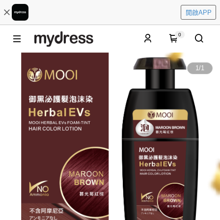
開啟APP
0
1
/
1