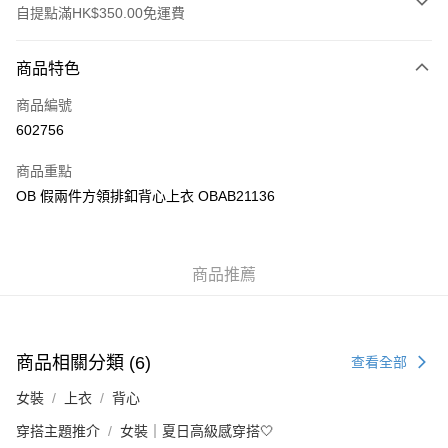
自提點滿HK$350.00免運費
付款方式
商品特色
信用卡
商品編號
Apple Pay
602756
AlipayHK
商品重點
PayMe
OB 假兩件方領排釦背心上衣 OBAB21136
WeChat Pay
商品推薦
送貨方式
付款後順豐自助櫃
每筆HK$40.00，滿HK$350.00或以上免運費
商品相關分類 (6)
查看全部
付款後順豐站及營業點
女裝
上衣
背心
每筆HK$40.00，滿HK$350.00或以上免運費
穿搭主題推介
女裝｜夏日高級感穿搭🤍
付款後順豐合作便利店