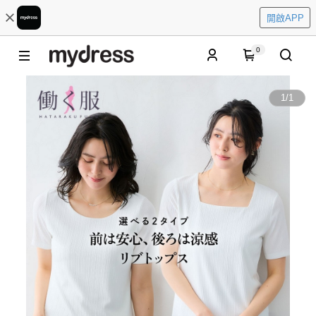
開啟APP
0
1
/
1