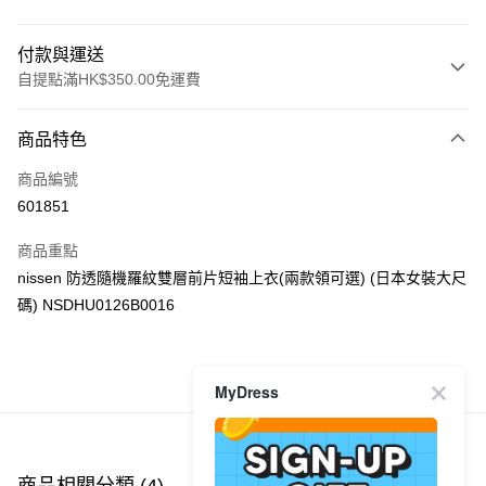
付款與運送
自提點滿HK$350.00免運費
付款方式
商品特色
信用卡
商品編號
Apple Pay
601851
AlipayHK
商品重點
PayMe
nissen 防透隨機羅紋雙層前片短袖上衣(兩款領可選) (日本女裝大尺
碼) NSDHU0126B0016
WeChat Pay
送貨方式
商品推薦
MyDress
付款後順豐自助櫃
每筆HK$40.00，滿HK$350.00或以上免運費
付款後順豐站及營業點
商品相關分類 (4)
查看全部