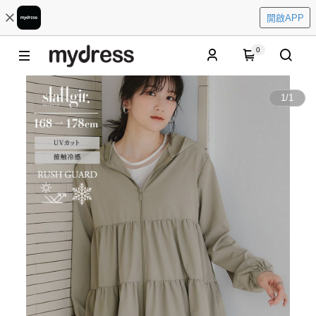
開啟APP
0
1
/
1