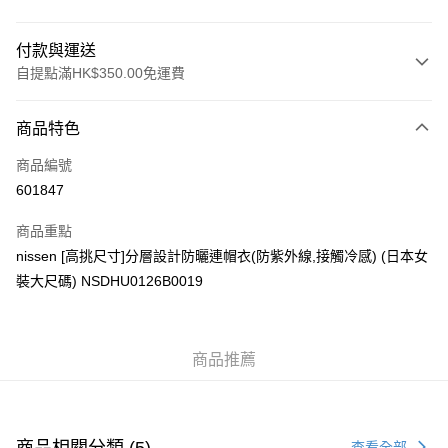
付款與運送
自提點滿HK$350.00免運費
付款方式
商品特色
信用卡
商品編號
Apple Pay
601847
AlipayHK
商品重點
PayMe
nissen [高挑尺寸]分層設計防曬連帽衣(防紫外線,接觸冷感) (日本女
裝大尺碼) NSDHU0126B0019
WeChat Pay
送貨方式
商品推薦
付款後順豐自助櫃
每筆HK$40.00，滿HK$350.00或以上免運費
付款後順豐站及營業點
商品相關分類 (5)
查看全部