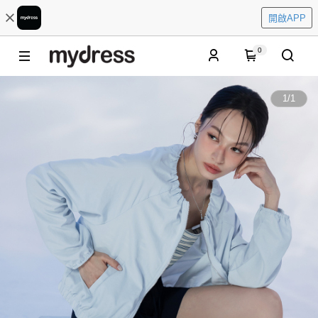
開啟APP
0
1
/
1