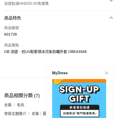
自提點滿HK$350.00免運費
付款方式
商品特色
信用卡
商品編號
Apple Pay
601728
AlipayHK
商品重點
PayMe
OB 涼感．抗UV鬆緊領冰河系防曬外套 OBEA3948
WeChat Pay
商品推薦
MyDress
送貨方式
付款後順豐自助櫃
每筆HK$40.00，滿HK$350.00或以上免運費
商品相關分類 (7)
查看全部
付款後順豐站及營業點
女裝
毛衣
每筆HK$40.00，滿HK$350.00或以上免運費
穿搭主題推介
女裝｜夏日限定🍬甜系女生穿搭術
付款後順豐合作便利店