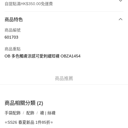
自提點滿HK$350.00免運費
付款方式
商品特色
信用卡
商品編號
Apple Pay
601703
AlipayHK
商品重點
PayMe
OB 多色觸膚涼感可愛刺繡短襪 OBZA1454
WeChat Pay
商品推薦
送貨方式
付款後順豐自助櫃
每筆HK$40.00，滿HK$350.00或以上免運費
商品相關分類 (2)
付款後順豐站及營業點
手袋配飾
配飾
襪 | 絲襪
每筆HK$40.00，滿HK$350.00或以上免運費
⭐SS26 春夏新品 1件85折⭐
付款後順豐合作便利店