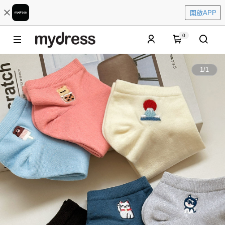
開啟APP
0
1
/
1