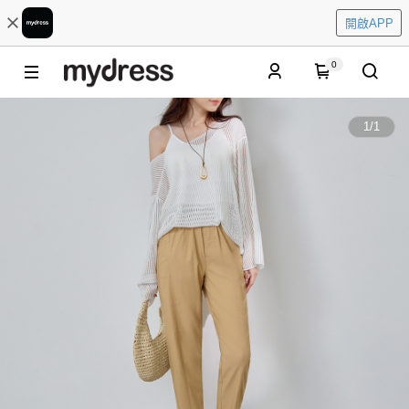
開啟APP
0
1
/
1