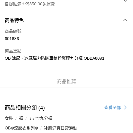
自提點滿HK$350.00免運費
付款方式
商品特色
信用卡
商品編號
Apple Pay
601686
AlipayHK
商品重點
PayMe
OB 涼感．冰感彈力防曬車線鬆緊腰九分褲 OBBA8091
WeChat Pay
商品推薦
送貨方式
付款後順豐自助櫃
每筆HK$40.00，滿HK$350.00或以上免運費
商品相關分類 (4)
查看全部
付款後順豐站及營業點
女裝
褲
五/七/九分褲
每筆HK$40.00，滿HK$350.00或以上免運費
OB❄️涼感衣系列❄️
冰肌涼爽日常通勤
付款後順豐合作便利店