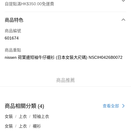
自提點滿HK$350.00免運費
付款方式
商品特色
信用卡
商品編號
Apple Pay
601674
AlipayHK
商品重點
PayMe
nissen 荷葉邊短袖牛仔襯衫 (日本女裝大尺碼) NSCIH0426B0072
WeChat Pay
商品推薦
送貨方式
付款後順豐自助櫃
每筆HK$40.00，滿HK$350.00或以上免運費
商品相關分類 (4)
查看全部
付款後順豐站及營業點
女裝
上衣
短袖上衣
每筆HK$40.00，滿HK$350.00或以上免運費
女裝
上衣
襯衫
付款後順豐合作便利店