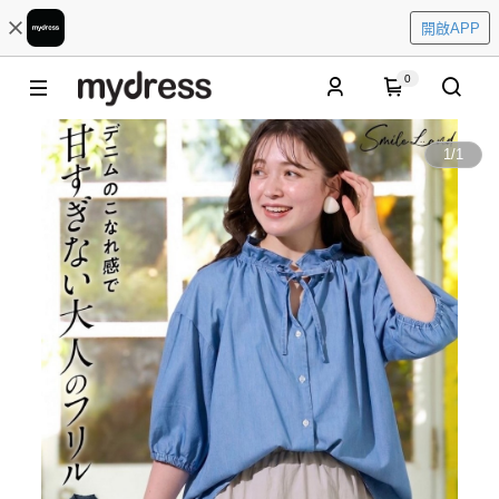
開啟APP
0
1
/
1