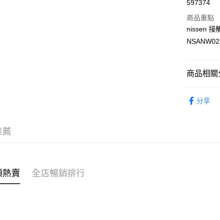
597374
Apple Pay
商品重點
AlipayHK
nisse
NSANW02
PayMe
WeChat P
商品相關分
女裝
連
送貨方式
分享
穿搭主題
付款後順
穿搭主題
每筆HK$4
推薦
穿搭主題
付款後順
每筆HK$4
🌶️全網熱辣
類熱賣
全店暢銷排行
付款後順
每筆HK$4
付款後其