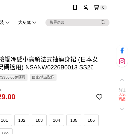
0
泳裝
大尺碼
en 接觸冷感小高領法式袖連身裙 (日本女
碼適用) NSANW0226B0013 SS26
$350.00免運費
國家/地區配送
0
前往
9.00
人氣
商品
101
102
103
104
105
106