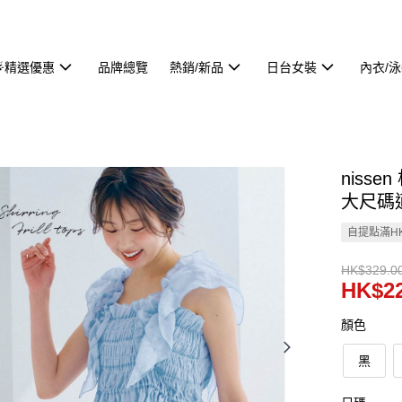
🌟精選優惠
品牌總覽
熱銷/新品
日台女裝
內衣/
niss
大尺碼適用
自提點滿HK
HK$329.0
HK$22
顏色
黑