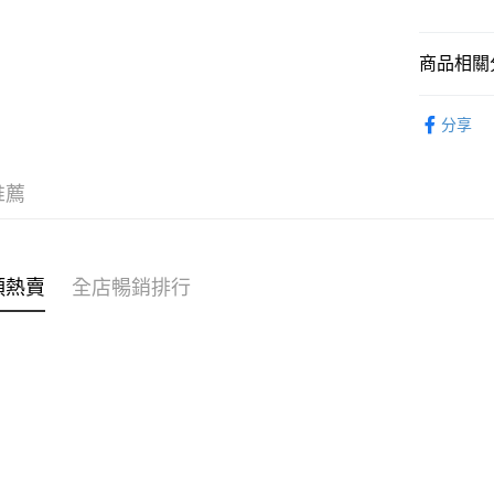
WeChat P
商品相關分
女裝
上
送貨方式
分享
穿搭主題
付款後順
穿搭主題
每筆HK$4
推薦
🌶️全網熱辣
付款後順
每筆HK$4
類熱賣
全店暢銷排行
付款後順
每筆HK$4
付款後其
每筆HK$4
順豐速遞 /
每筆HK$4