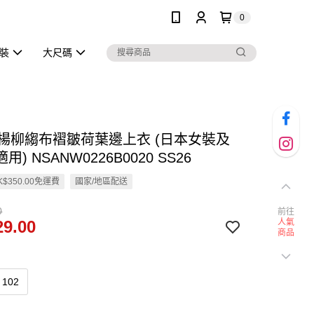
0
泳裝
大尺碼
en 楊柳縐布褶皺荷葉邊上衣 (日本女裝及
) NSANW0226B0020 SS26
$350.00免運費
國家/地區配送
0
前往
9.00
人氣
商品
102