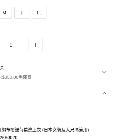
M
L
LL
送
$350.00免運費
n 楊柳縐布褶皺荷葉邊上衣 (日本女裝及大尺碼適用)
26B0020