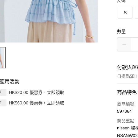
尺碼
S
數量
付款與運
自提點滿HK
適用活動
付款方式
商品特色
HK$20.00 優惠券，立即領取
券
HK$60.00 優惠券，立即領取
券
信用卡
商品編號
597364
Apple Pay
商品重點
AlipayHK
nisse
NSANW02
PayMe