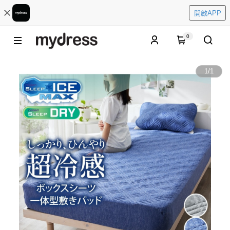
開啟APP
0
1
/
1