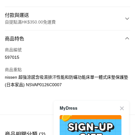
付款與運送
自提點滿HK$350.00免運費
付款方式
商品特色
信用卡
商品編號
Apple Pay
597015
AlipayHK
商品重點
PayMe
nissen 超強涼感含吸濕排汗性能和防蟎功能床單一體式床墊保護墊
(日本家品) NSVAP0126C0007
WeChat Pay
送貨方式
MyDress
商品推薦
付款後順豐自助櫃
每筆HK$40.00，滿HK$350.00或以上免運費
付款後順豐站及營業點
商品相關分類 (2)