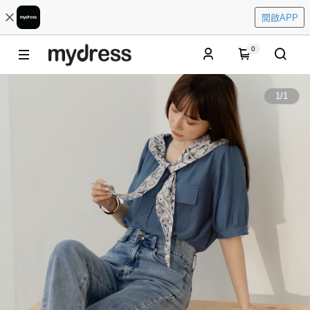
開啟APP
0
1
/
1