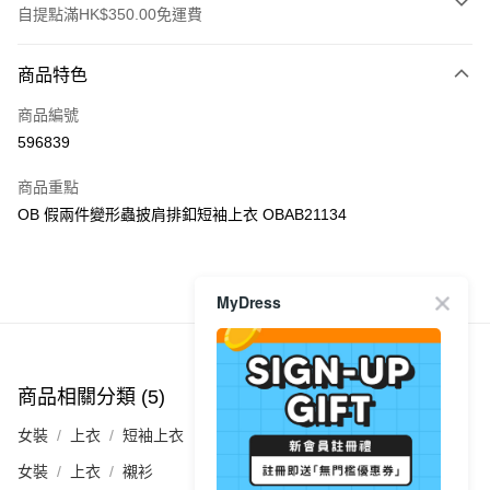
自提點滿HK$350.00免運費
付款方式
商品特色
信用卡
商品編號
Apple Pay
596839
AlipayHK
商品重點
PayMe
OB 假兩件變形蟲披肩排釦短袖上衣 OBAB21134
WeChat Pay
商品推薦
MyDress
送貨方式
付款後順豐自助櫃
每筆HK$40.00，滿HK$350.00或以上免運費
商品相關分類 (5)
查看全部
付款後順豐站及營業點
女裝
上衣
短袖上衣
每筆HK$40.00，滿HK$350.00或以上免運費
女裝
上衣
襯衫
付款後順豐合作便利店