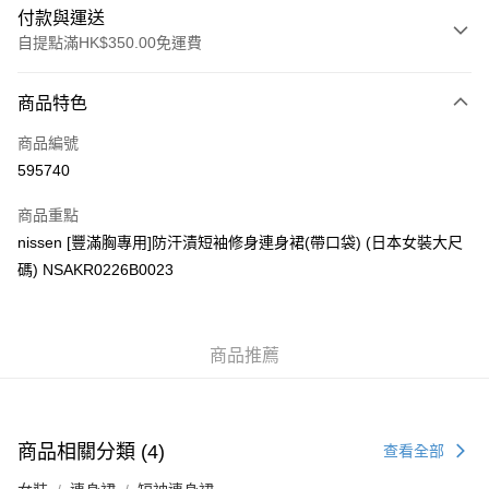
付款與運送
自提點滿HK$350.00免運費
付款方式
商品特色
信用卡
商品編號
Apple Pay
595740
AlipayHK
商品重點
PayMe
nissen [豐滿胸專用]防汗漬短袖修身連身裙(帶口袋) (日本女裝大尺
碼) NSAKR0226B0023
WeChat Pay
送貨方式
商品推薦
付款後順豐自助櫃
每筆HK$40.00，滿HK$350.00或以上免運費
付款後順豐站及營業點
商品相關分類 (4)
查看全部
每筆HK$40.00，滿HK$350.00或以上免運費