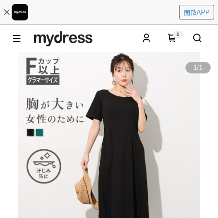
開啟APP
0
1
/
1