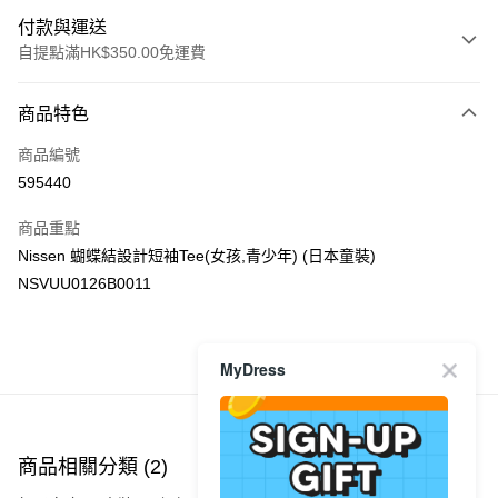
付款與運送
自提點滿HK$350.00免運費
付款方式
商品特色
信用卡
商品編號
Apple Pay
595440
AlipayHK
商品重點
PayMe
Nissen 蝴蝶結設計短袖Tee(女孩,青少年) (日本童裝)
NSVUU0126B0011
WeChat Pay
送貨方式
MyDress
商品推薦
付款後順豐自助櫃
每筆HK$40.00，滿HK$350.00或以上免運費
付款後順豐站及營業點
商品相關分類 (2)
每筆HK$40.00，滿HK$350.00或以上免運費