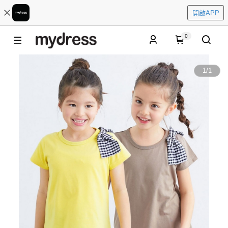
開啟APP
0
1
/
1