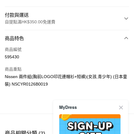
付款與運送
自提點滿HK$350.00免運費
付款方式
商品特色
信用卡
商品編號
Apple Pay
595430
AlipayHK
商品重點
PayMe
Nissen 兩件組(胸前LOGO印花連帽衫+短褲)(女孩,青少年) (日本童
裝) NSCYR0126B0019
WeChat Pay
送貨方式
MyDress
商品推薦
付款後順豐自助櫃
每筆HK$40.00，滿HK$350.00或以上免運費
付款後順豐站及營業點
商品相關分類 (2)