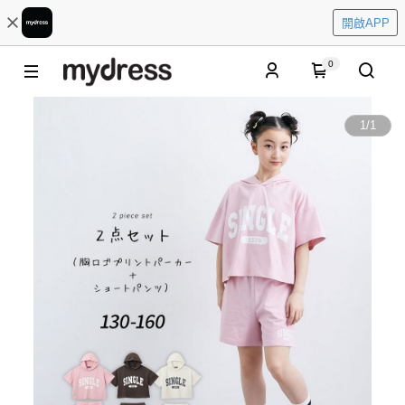
開啟APP
0
1
/
1