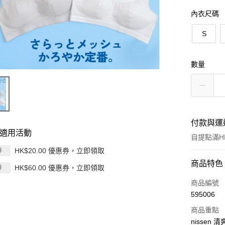
內衣尺碼
S
數量
付款與運
適用活動
自提點滿HK
HK$20.00 優惠券，立即領取
券
付款方式
商品特色
HK$60.00 優惠券，立即領取
券
信用卡
商品編號
595006
Apple Pay
商品重點
AlipayHK
nissen