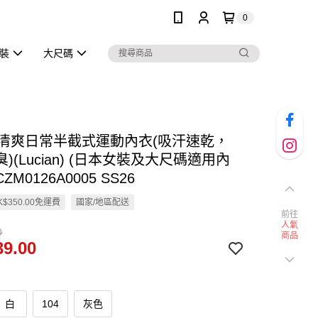
0
泳裝
大尺碼
en 清爽日常半截式運動內衣(吸汗速乾，
)(Lucian) (日本女裝及大尺碼適用內
CZM0126A0005 SS26
$350.00免運費
國家/地區配送
前往
人氣
0
商品
9.00
白
104
灰色