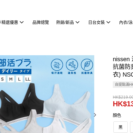
🌟精選優惠
品牌總覽
熱銷/新品
日台女裝
內衣/
niss
抗菌防臭
衣) NS
自提點滿HK
HK$219.0
HK$13
顏色
黑