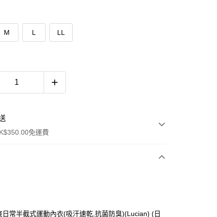
M
L
LL
送
$350.00免運費
 清爽日常半截式運動內衣(吸汗速乾,抗菌防臭)(Lucian) (日