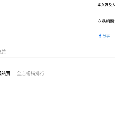
本女裝及大尺
PayMe
WeChat P
商品相關分
內衣睡衣
送貨方式
分享
內衣睡衣
付款後順
內衣主題
每筆HK$4
推薦
🌶️全網熱辣
付款後順
每筆HK$4
穿搭主題
類熱賣
全店暢銷排行
付款後順
每筆HK$4
付款後其
每筆HK$4
順豐速遞 /
每筆HK$4