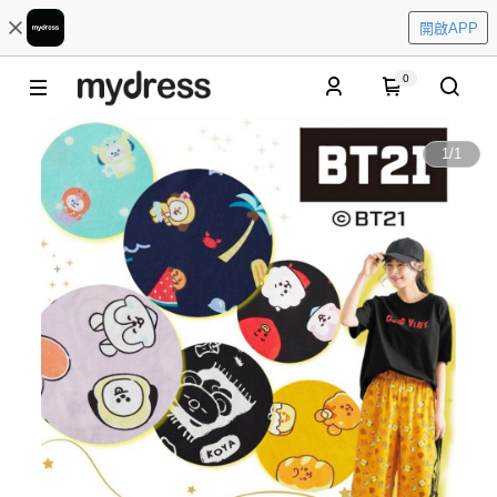
開啟APP
0
1
/
1