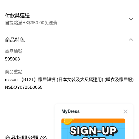
付款與運送
自提點滿HK$350.00免運費
付款方式
商品特色
信用卡
商品編號
Apple Pay
595003
AlipayHK
商品重點
PayMe
nissen 【BT21】家居短褲 (日本女裝及大尺碼適用) (睡衣及家居服)
NSBOY0725B0055
WeChat Pay
送貨方式
MyDress
商品推薦
付款後順豐自助櫃
每筆HK$40.00，滿HK$350.00或以上免運費
付款後順豐站及營業點
商品相關分類 (2)