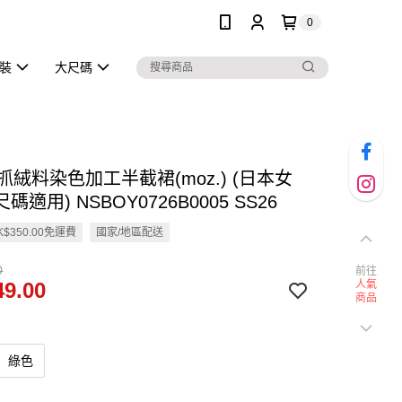
0
泳裝
大尺碼
en 抓絨料染色加工半截裙(moz.) (日本女
適用) NSBOY0726B0005 SS26
$350.00免運費
國家/地區配送
0
前往
9.00
人氣
商品
綠色