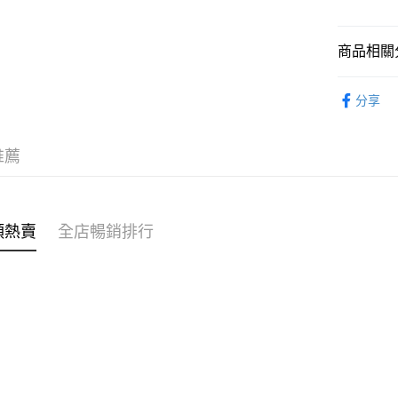
WeChat P
商品相關分
女裝
裙
送貨方式
分享
穿搭主題
付款後順
穿搭主題
每筆HK$4
推薦
穿搭主題
付款後順
每筆HK$4
🌶️全網熱辣
類熱賣
全店暢銷排行
付款後順
每筆HK$4
付款後其
每筆HK$4
順豐速遞 /
每筆HK$4