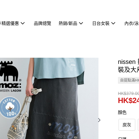
🌟精選優惠
品牌總覽
熱銷/新品
日台女裝
內衣/
niss
裝及大尺碼
自提點滿HK
HK$379.0
HK$24
顏色
炭灰