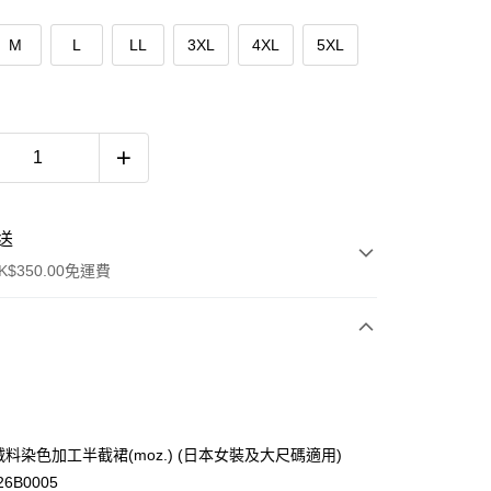
M
L
LL
3XL
4XL
5XL
送
$350.00免運費
 抓絨料染色加工半截裙(moz.) (日本女裝及大尺碼適用)
26B0005