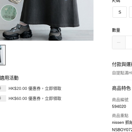
尺碼
S
數量
付款與運
自提點滿HK
適用活動
付款方式
商品特色
HK$20.00 優惠券，立即領取
券
HK$60.00 優惠券，立即領取
券
信用卡
商品編號
594020
Apple Pay
商品重點
AlipayHK
nissen
NSBOY07
PayMe