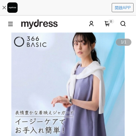
開啟APP
0
1
/
1