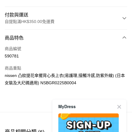
付款與運送
自提點滿HK$350.00免運費
付款方式
商品特色
信用卡
商品編號
Apple Pay
590781
AlipayHK
商品重點
PayMe
nissen 凸紋提花傘擺背心長上衣(易護理,接觸冷感,防紫外線) (日本
女裝及大尺碼適用) NSBGR0225B0004
WeChat Pay
送貨方式
商品推薦
MyDress
付款後順豐自助櫃
每筆HK$40.00，滿HK$350.00或以上免運費
付款後順豐站及營業點
商品相關分類 (6)
查看全部