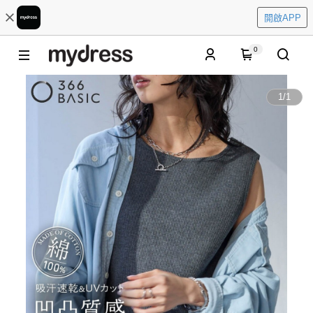
開啟APP
0
1
/
1