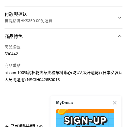
付款與運送
自提點滿HK$350.00免運費
付款方式
商品特色
信用卡
商品編號
Apple Pay
590442
AlipayHK
商品重點
PayMe
nissen 100%純棉乾爽華夫格布料背心(防UV,吸汗速乾) (日本女裝及
大尺碼適用) NSCIH0426B0016
WeChat Pay
送貨方式
商品推薦
MyDress
付款後順豐自助櫃
每筆HK$40.00，滿HK$350.00或以上免運費
付款後順豐站及營業點
商品相關分類 (4)
查看全部