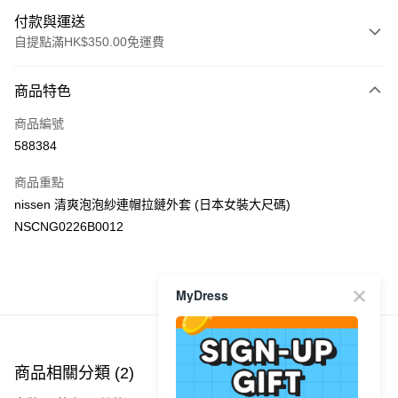
付款與運送
自提點滿HK$350.00免運費
付款方式
商品特色
信用卡
商品編號
Apple Pay
588384
AlipayHK
商品重點
PayMe
nissen 清爽泡泡紗連帽拉鏈外套 (日本女裝大尺碼)
NSCNG0226B0012
WeChat Pay
送貨方式
MyDress
商品推薦
付款後順豐自助櫃
每筆HK$40.00，滿HK$350.00或以上免運費
付款後順豐站及營業點
商品相關分類 (2)
每筆HK$40.00，滿HK$350.00或以上免運費