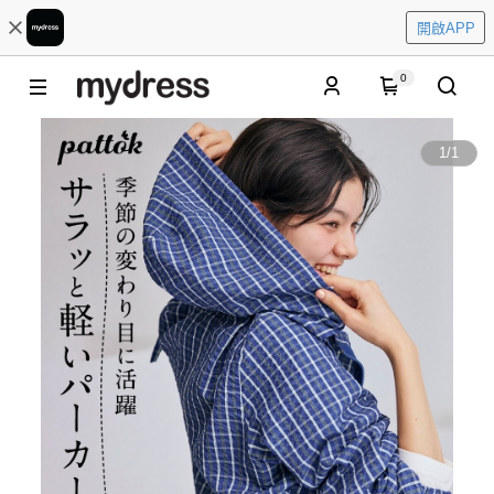
開啟APP
0
1
/
1