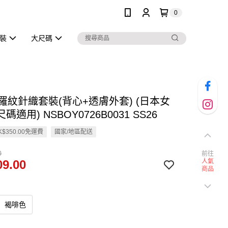
0
泳裝
大尺碼
en 羅紋針織套裝(背心+透膚外套) (日本女
適用) NSBOY0726B0031 SS26
$350.00免運費
國家/地區配送
0
前往
9.00
人氣
商品
褐啡色