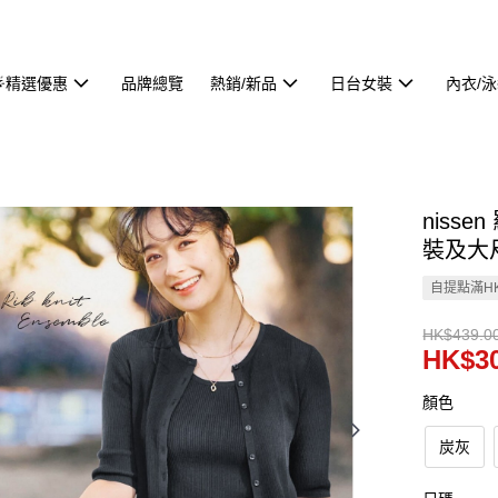
🌟精選優惠
品牌總覽
熱銷/新品
日台女裝
內衣/
niss
裝及大尺碼
自提點滿HK
HK$439.0
HK$30
顏色
炭灰