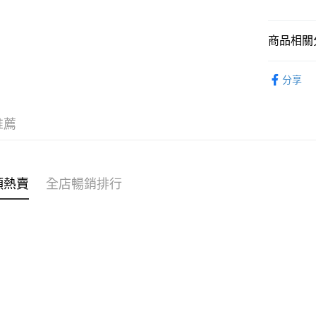
WeChat P
商品相關分
女裝
毛
送貨方式
分享
女裝
套
付款後順
穿搭主題
每筆HK$4
推薦
穿搭主題
付款後順
每筆HK$4
🌶️全網熱辣
類熱賣
全店暢銷排行
付款後順
每筆HK$4
付款後其
每筆HK$4
順豐速遞 /
每筆HK$4