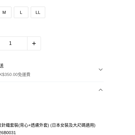
M
L
LL
送
$350.00免運費
 羅紋針織套裝(背心+透膚外套) (日本女裝及大尺碼適用)
26B0031