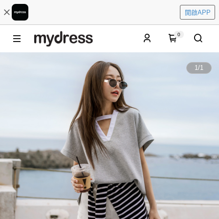
開啟APP
0
1
/
1