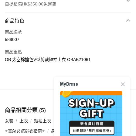
自提點滿HK$350.00免運費
付款方式
商品特色
信用卡
商品編號
Apple Pay
588007
AlipayHK
商品重點
PayMe
OB 太空棉撞色V型剪裁短袖上衣 OBAB21061
WeChat Pay
商品推薦
MyDress
送貨方式
付款後順豐自助櫃
每筆HK$40.00，滿HK$350.00或以上免運費
商品相關分類 (5)
查看全部
付款後順豐站及營業點
女裝
上衣
短袖上衣
每筆HK$40.00，滿HK$350.00或以上免運費
⭐雲朵女孩挑衣指南⭐
身型挑衣指南｜梨型
付款後順豐合作便利店