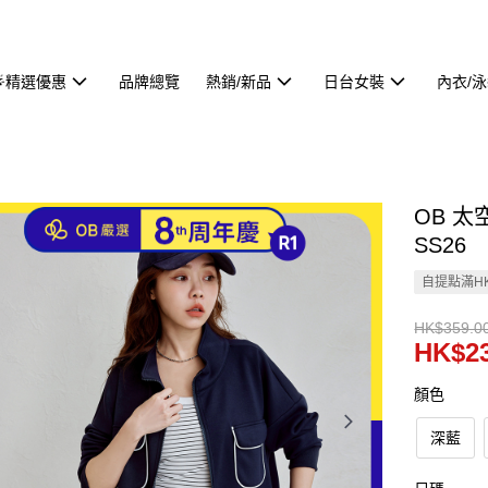
🌟精選優惠
品牌總覽
熱銷/新品
日台女裝
內衣/
OB 太
SS26
自提點滿HK
HK$359.0
HK$23
顏色
深藍