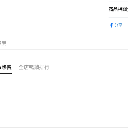
商品相關分
WeChat P
女裝
外
分享
送貨方式
OB 8th
付款後順
⭐雲朵女孩
推薦
每筆HK$4
⭐雲朵女孩
付款後順
每筆HK$4
類熱賣
全店暢銷排行
付款後順
每筆HK$4
付款後其
每筆HK$4
順豐速遞 /
每筆HK$4