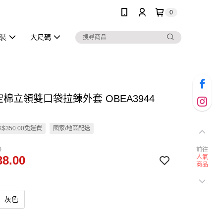
0
泳裝
大尺碼
空棉立領雙口袋拉鍊外套 OBEA3944
$350.00免運費
國家/地區配送
0
前往
8.00
人氣
商品
灰色