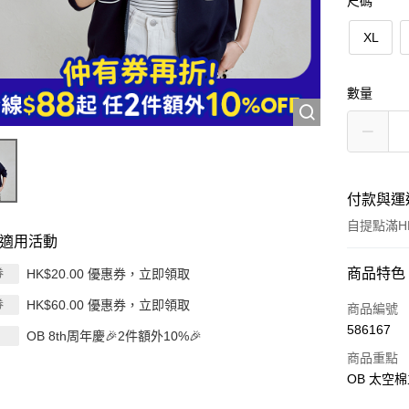
尺碼
XL
數量
付款與運
自提點滿HK
適用活動
付款方式
商品特色
HK$20.00 優惠券，立即領取
券
HK$60.00 優惠券，立即領取
券
信用卡
商品編號
586167
OB 8th周年慶🎉2件額外10%🎉
Apple Pay
商品重點
AlipayHK
OB 太空棉
PayMe