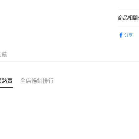
WeChat P
商品相關分
女裝
連
送貨方式
分享
穿搭主題
付款後順
穿搭主題
每筆HK$4
推薦
穿搭主題
付款後順
每筆HK$4
⭐SS26 
類熱賣
全店暢銷排行
付款後順
每筆HK$4
付款後其
每筆HK$4
順豐速遞 /
每筆HK$4