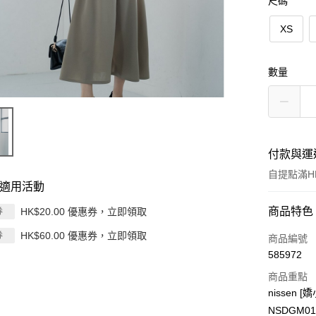
尺碼
XS
數量
付款與運
自提點滿HK
適用活動
付款方式
商品特色
HK$20.00 優惠券，立即領取
券
HK$60.00 優惠券，立即領取
券
信用卡
商品編號
585972
Apple Pay
商品重點
AlipayHK
nissen
NSDGM01
PayMe