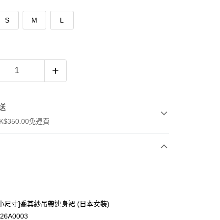
S
M
L
送
$350.00免運費
 [嬌小尺寸]喬其紗吊帶連身裙 (日本女裝)
26A0003