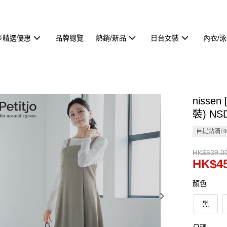
🌟精選優惠
品牌總覽
熱銷/新品
日台女裝
內衣/
niss
裝) NS
自提點滿HK
HK$539.0
HK$45
顏色
黑