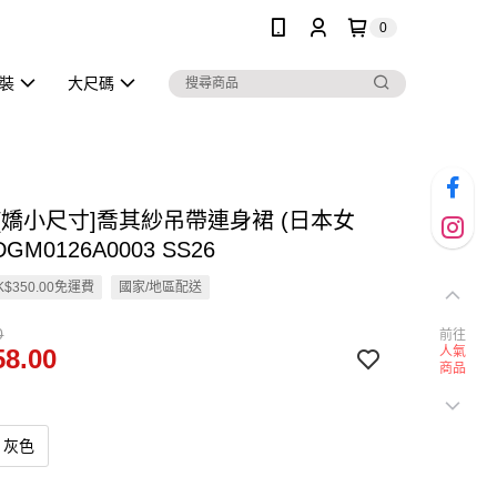
0
泳裝
大尺碼
en [嬌小尺寸]喬其紗吊帶連身裙 (日本女
DGM0126A0003 SS26
$350.00免運費
國家/地區配送
0
前往
8.00
人氣
商品
灰色