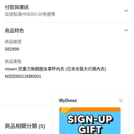
付款與運送
自提點滿HK$350.00免運費
付款方式
商品特色
信用卡
商品編號
Apple Pay
582999
AlipayHK
商品重點
PayMe
nissen 抗重力無鋼圈全罩杯內衣 (日本女裝大尺碼內衣)
NSDDD0126B0001
WeChat Pay
送貨方式
商品推薦
MyDress
付款後順豐自助櫃
每筆HK$40.00，滿HK$350.00或以上免運費
付款後順豐站及營業點
商品相關分類 (5)
查看全部
每筆HK$40.00，滿HK$350.00或以上免運費