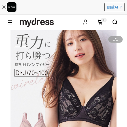
開啟APP
0
1
/
1