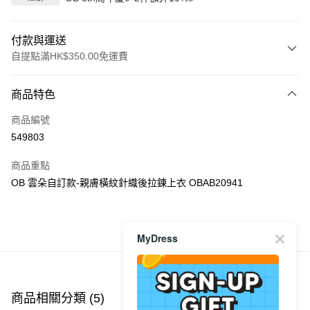
付款與運送
自提點滿HK$350.00免運費
付款方式
商品特色
信用卡
商品編號
Apple Pay
549803
AlipayHK
商品重點
PayMe
OB 雲朵自訂款-親膚橫紋針織後拉鍊上衣 OBAB20941
WeChat Pay
商品推薦
MyDress
送貨方式
付款後順豐自助櫃
每筆HK$40.00，滿HK$350.00或以上免運費
商品相關分類 (5)
查看全部
付款後順豐站及營業點