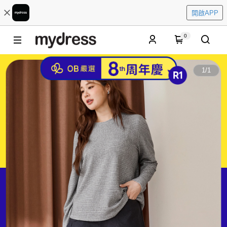
開啟APP
0
1
/
1