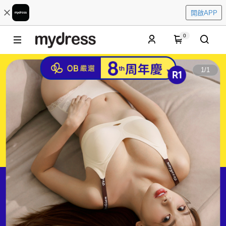
開啟APP
0
1
/
1