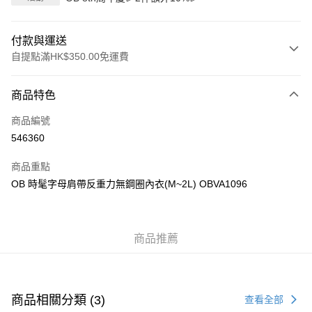
付款與運送
自提點滿HK$350.00免運費
付款方式
商品特色
信用卡
商品編號
Apple Pay
546360
AlipayHK
商品重點
PayMe
OB 時髦字母肩帶反重力無鋼圈內衣(M~2L) OBVA1096
WeChat Pay
商品推薦
送貨方式
付款後順豐自助櫃
每筆HK$40.00，滿HK$350.00或以上免運費
商品相關分類 (3)
查看全部
付款後順豐站及營業點